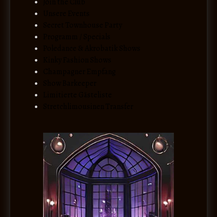
Join the Club
Unsere Events
Secret Townhouse Party
Programm / Specials
Poledance & Akrobatik Shows
Kinky Fashion Shows
Champagner Empfang
Show Barkeeper
Limitierte Gästeliste
Stretchlimousinen Transfer